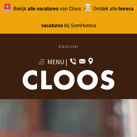
Bekijk
alle vacatures
van Cloos
Ontdek alle
horeca
vacatures
bij SomHoreca
ENGLISH
MENU
|