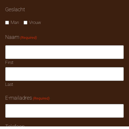
Geslacht
Man
Vrouw
Naam
(Required)
First
Last
E-mailadres
(Required)
Telefoon