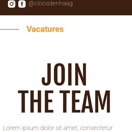
@cloosdenhaag
Vacatures
JOIN
THE TEAM
Lorem ipsum dolor sit amet, consectetur