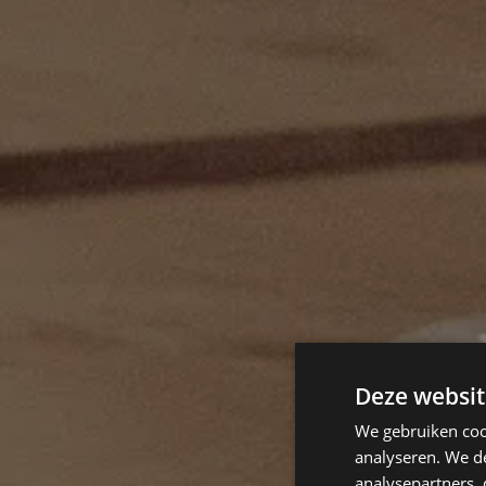
Deze websit
We gebruiken coo
analyseren. We de
analysepartners,