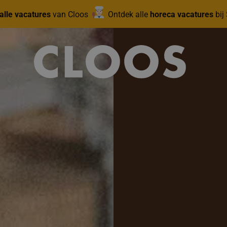
alle vacatures
van Cloos
Ontdek alle
horeca vacatures
bij