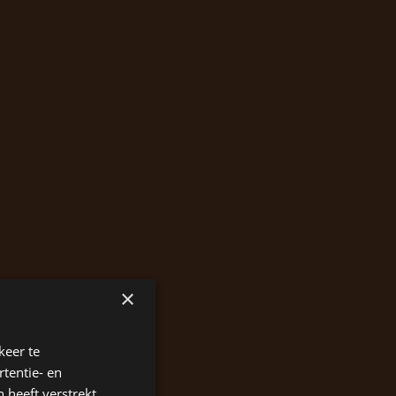
×
keer te
tentie- en
 heeft verstrekt