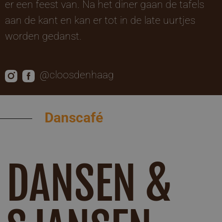
er een feest van. Na het diner gaan de tafels
aan de kant en kan er tot in de late uurtjes
worden gedanst.
@cloosdenhaag
Danscafé
DANSEN &