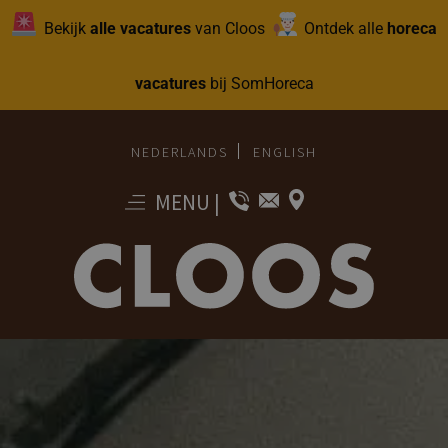
Bekijk
alle vacatures
van Cloos
Ontdek alle
horeca
vacatures
bij SomHoreca
NEDERLANDS
ENGLISH
MENU
|