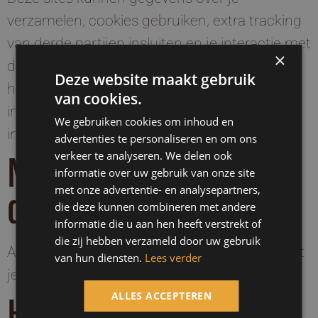
verzamelen, cookies gebruiken, extra tracking
van derde partijen insluiten en je interactie met
×
deze ingesloten inhoud monitoren, inclusief
Deze website maakt gebruik
het vastleggen van de interactie met
van cookies.
ingesloten inhoud als je een account hebt en
We gebruiken cookies om inhoud en
ingelogd bent op die site.
advertenties te personaliseren en om ons
verkeer te analyseren. We delen ook
Met wie we je gegevens
informatie over uw gebruik van onze site
met onze advertentie- en analysepartners,
delen
die deze kunnen combineren met andere
informatie die u aan hen heeft verstrekt of
die zij hebben verzameld door uw gebruik
Als je een wachtwoord reset aanvraagt, wordt
van hun diensten.
Lees verder
je IP-adres opgenomen in de reset e-mail.
ALLES ACCEPTEREN
Hoelang we je gegevens