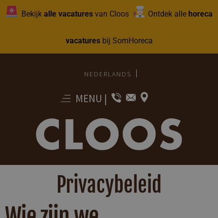
Bekijk
alle vacatures
van Cloos
Ontdek alle
horeca
vacatures
bij SomHoreca
NEDERLANDS
MENU
|
Privacybeleid
Wie zijn we