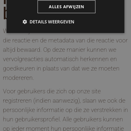
ALLES AFWIJZEN
bewaren
DETAILS WEERGEVEN
Wanneer je een reactie achterlaat dan wordt
die reactie en de metadata van die reactie voor
altijd bewaard. Op deze manier kunnen we
vervolgreacties automatisch herkennen en
goedkeuren in plaats van dat we ze moeten
modereren.
Voor gebruikers die zich op onze site
registreren (indien aanwezig), slaan we ook de
persoonlijke informatie op die ze verstrekken in
hun gebruikersprofiel. Alle gebruikers kunnen
op ieder moment hun persoonlijke informatie